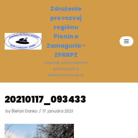
Preskočiť
Združenie
na
pre rozvoj
obsah
regiónu
Pienin a
Zamaguria -
ZPRRPZ
Územie zachovaných
prírodných a
kultúrnych hodnôt
20210117_093433
by
Štefan Danko
17. januára 2021