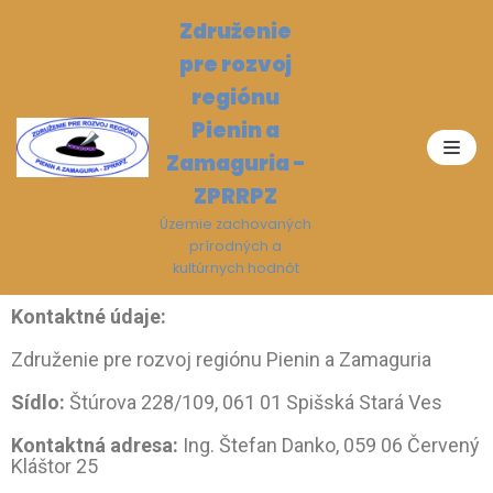
Preskočiť
Združenie
na
pre rozvoj
obsah
regiónu
Pienin a
Zamaguria -
ZPRRPZ
Územie zachovaných
prírodných a
kultúrnych hodnôt
Kontaktné údaje:
Združenie pre rozvoj regiónu Pienin a Zamaguria
Sídlo:
Štúrova 228/109, 061 01 Spišská Stará Ves
Kontaktná adresa:
Ing. Štefan Danko, 059 06 Červený
Kláštor 25