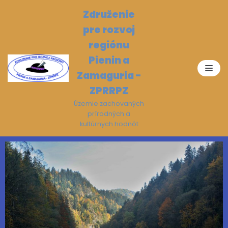
Preskočiť
Združenie
na
pre rozvoj
obsah
regiónu
Pienin a
Zamaguria -
ZPRRPZ
Územie zachovaných
prírodných a
kultúrnych hodnôt