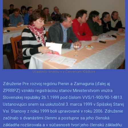
Účastníci snemu v v Červenom Kláštore
Združenie Pre rozvoj regiónu Pienin a Zamaguria (ďalej aj
ZPRRPZ) vzniklo registráciou stanov Ministerstvom vnútra
Slovenskej republiky 26.1.1999 pod číslom VVS/1‑900/90‑14813.
Ustanovujúci snem sa uskutočnil 3. marca 1999 v Spišskej Starej
Vsi. Stanovy z roku 1999 boli upravované v roku 2006. Združenie
začínalo s dvanástimi členmi a postupne sa jeho členská
základňa rozširovala a v súčasnosti tvorí jeho členskú základňu: