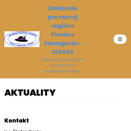
Preskočiť
Združenie
na
pre rozvoj
obsah
regiónu
Pienin a
Zamaguria -
ZPRRPZ
Územie zachovaných
prírodných a
kultúrnych hodnôt
AKTUALITY
Kontakt