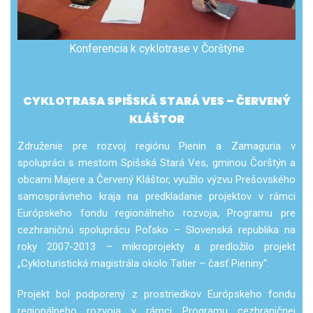
Konferencia k cyklotrase v Čorštýne
CYKLOTRASA SPIŠSKÁ STARÁ VES – ČERVENÝ
KLÁŠTOR
Združenie pre rozvoj regiónu Pienin a Zamaguria v
spolupráci s mestom Spišská Stará Ves, gminou Čorštýn a
obcami Majere a Červený Kláštor, využilo výzvu Prešovského
samosprávneho kraja na predkladanie projektov v rámci
Európskeho fondu regionálneho rozvoja, Programu pre
cezhraničnú spoluprácu Poľsko – Slovenská republika na
roky 2007-2013 – mikroprojekty a predložilo projekt
„Cykloturistická magistrála okolo Tatier – časť Pieniny“.
Projekt bol podporený z prostriedkov Európskeho fondu
regionálneho rozvoja v rámci Programu cezhraničnej