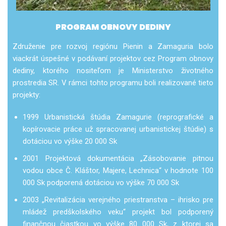
PROGRAM OBNOVY DEDINY
Združenie pre rozvoj regiónu Pienin a Zamaguria bolo
viackrát úspešné v podávaní projektov cez Program obnovy
dediny, ktorého nositeľom je Ministerstvo životného
prostredia SR. V rámci tohto programu boli realizované tieto
projekty:
1999 Urbanistická štúdia Zamagurie (reprografické a
kopírovacie práce už spracovanej urbanistickej štúdie) s
dotáciou vo výške 20 000 Sk
2001 Projektová dokumentácia „Zásobovanie pitnou
vodou obce Č. Kláštor, Majere, Lechnica“ v hodnote 100
000 Sk podporená dotáciou vo výške 70 000 Sk
2003 „Revitalizácia verejného priestranstva – ihrisko pre
mládež predškolského veku“ projekt bol podporený
finančnou čiastkou vo výške 80 000 Sk, z ktorej sa