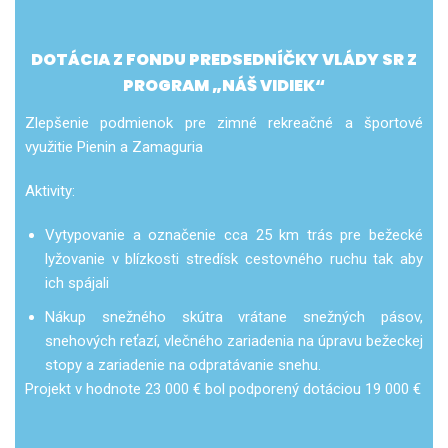
DOTÁCIA Z FONDU PREDSEDNÍČKY VLÁDY SR Z
PROGRAM „NÁŠ VIDIEK“
Zlepšenie podmienok pre zimné rekreačné a športové
využitie Pienin a Zamaguria
Aktivity:
Vytypovanie a označenie cca 25 km trás pre bežecké
lyžovanie v blízkosti stredísk cestovného ruchu tak aby
ich spájali
Nákup snežného skútra vrátane snežných pásov,
snehových reťazí, vlečného zariadenia na úpravu bežeckej
stopy a zariadenie na odpratávanie snehu.
Projekt v hodnote 23 000 € bol podporený dotáciou 19 000 €