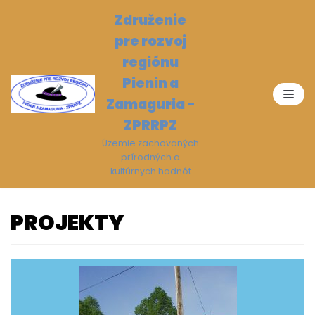
Preskočiť
Združenie
na
pre rozvoj
obsah
regiónu
Pienin a
Zamaguria -
ZPRRPZ
Územie zachovaných
prírodných a
kultúrnych hodnôt
PROJEKTY